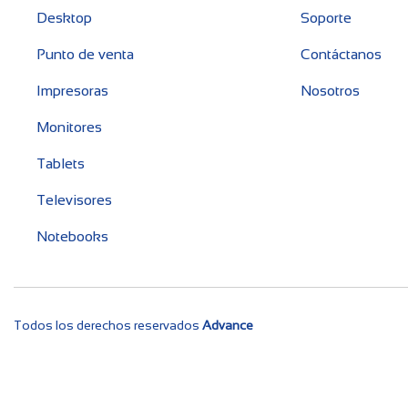
Desktop
Soporte
Punto de venta
Contáctanos
Impresoras
Nosotros
Monitores
Tablets
Televisores
Notebooks
Todos los derechos reservados
Advance