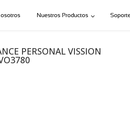
osotros
Nuestros Productos
Soport
CE PERSONAL VISSION
VO3780