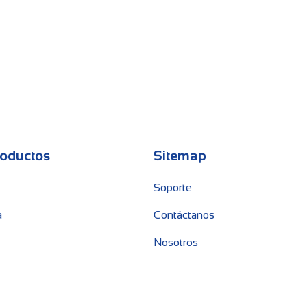
roductos
Sitemap
Soporte
a
Contáctanos
Nosotros