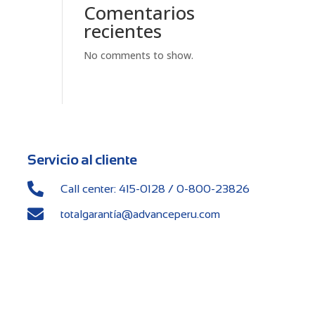
Comentarios
recientes
No comments to show.
Servicio al cliente

Call center:
415-0128
/
0-800-23826

totalgarantía@advanceperu.com