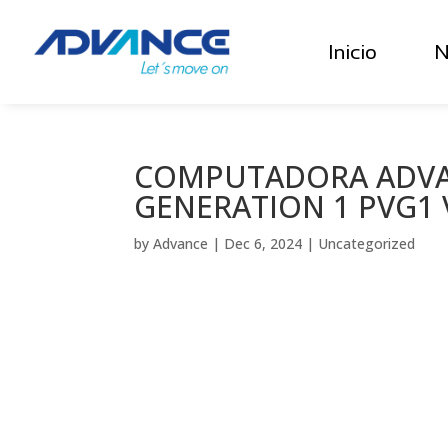
Inicio
N
COMPUTADORA ADVAN
GENERATION 1 PVG1 
by
Advance
|
Dec 6, 2024
| Uncategorized