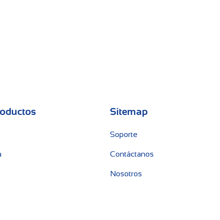
roductos
Sitemap
Soporte
a
Contáctanos
Nosotros