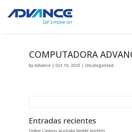
COMPUTADORA ADVANC
by
Advance
|
Oct 10, 2025
| Uncategorized
Entradas recientes
Online Casinos Australia Reddit Insights