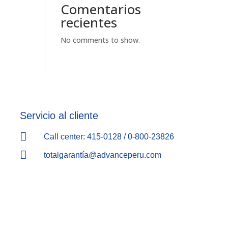
Comentarios
recientes
No comments to show.
Servicio al cliente

Call center:
415-0128
/
0-800-23826

totalgarantía@advanceperu.com