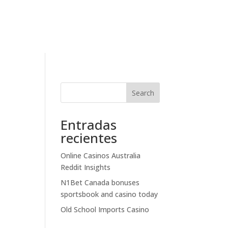
Contáctanos
Search
Entradas
recientes
Online Casinos Australia
Reddit Insights
N1Bet Canada bonuses
sportsbook and casino today
Old School Imports Casino