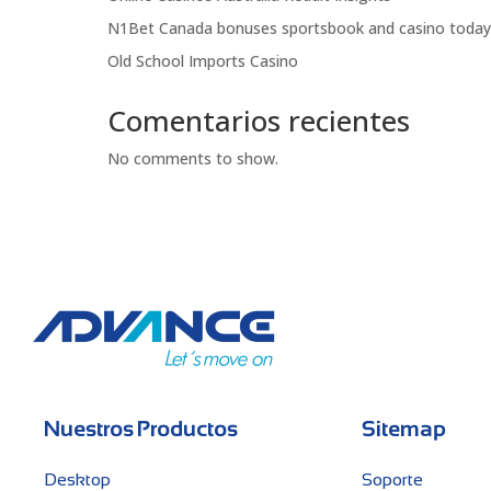
N1Bet Canada bonuses sportsbook and casino today
Old School Imports Casino
Comentarios recientes
No comments to show.
Nuestros Productos
Sitemap
Desktop
Soporte