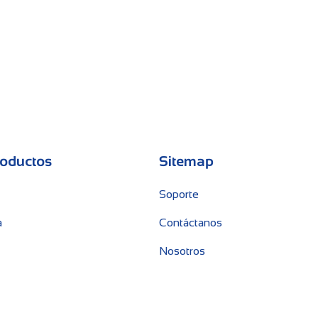
roductos
Sitemap
Soporte
a
Contáctanos
Nosotros