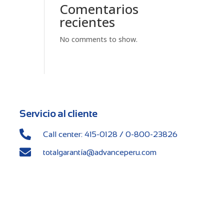
Comentarios
recientes
No comments to show.
Servicio al cliente

Call center:
415-0128
/
0-800-23826

totalgarantía@advanceperu.com