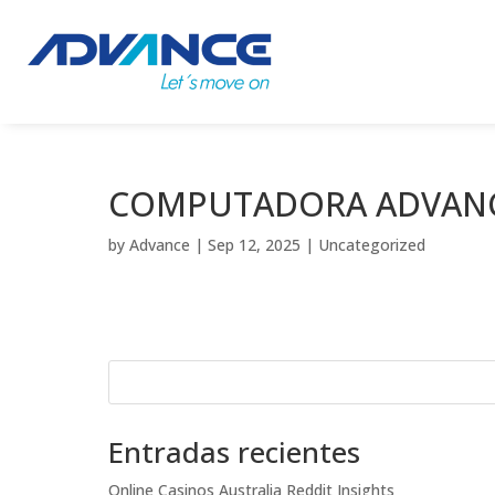
COMPUTADORA ADVANC
by
Advance
|
Sep 12, 2025
| Uncategorized
Entradas recientes
Online Casinos Australia Reddit Insights