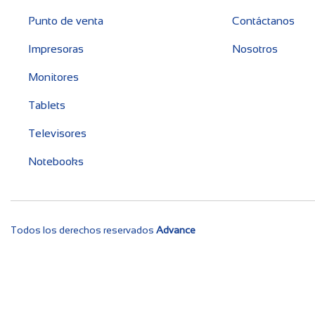
Punto de venta
Contáctanos
Impresoras
Nosotros
Monitores
Tablets
Televisores
Notebooks
Todos los derechos reservados
Advance