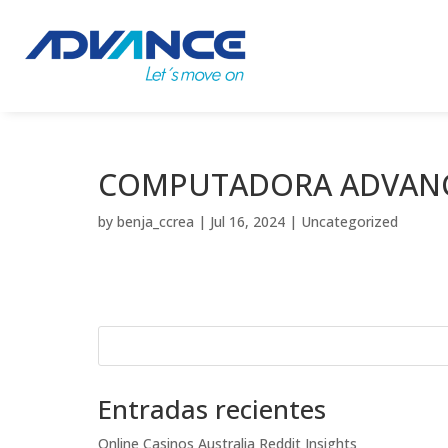
COMPUTADORA ADVANCE
by
benja_ccrea
|
Jul 16, 2024
| Uncategorized
Entradas recientes
Online Casinos Australia Reddit Insights