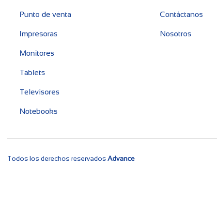
Punto de venta
Contáctanos
Impresoras
Nosotros
Monitores
Tablets
Televisores
Notebooks
Todos los derechos reservados
Advance