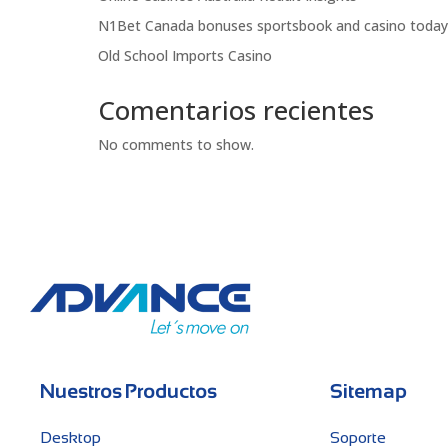
N1Bet Canada bonuses sportsbook and casino today
Old School Imports Casino
Comentarios recientes
No comments to show.
Nuestros Productos
Sitemap
Desktop
Soporte