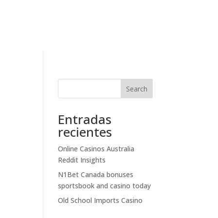
Contáctanos
Search
Entradas
recientes
Online Casinos Australia
Reddit Insights
N1Bet Canada bonuses
sportsbook and casino today
Old School Imports Casino