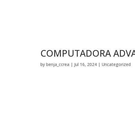
Inicio
N
COMPUTADORA ADVAN
by
benja_ccrea
|
Jul 16, 2024
| Uncategorized