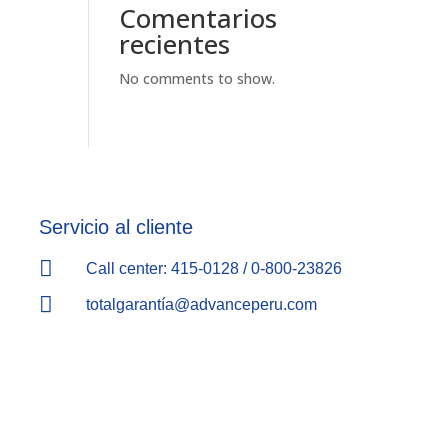
Comentarios
recientes
No comments to show.
Servicio al cliente

Call center:
415-0128
/
0-800-23826

totalgarantía@advanceperu.com