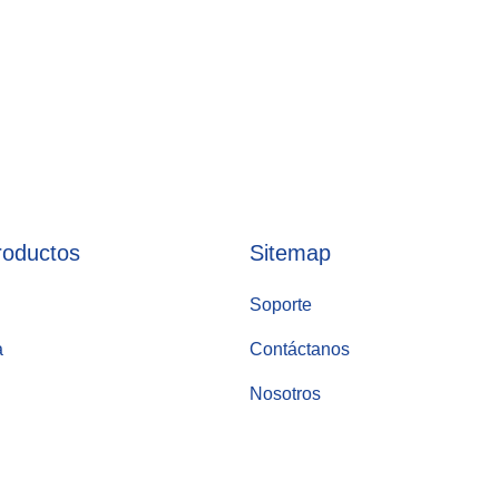
roductos
Sitemap
Soporte
a
Contáctanos
Nosotros