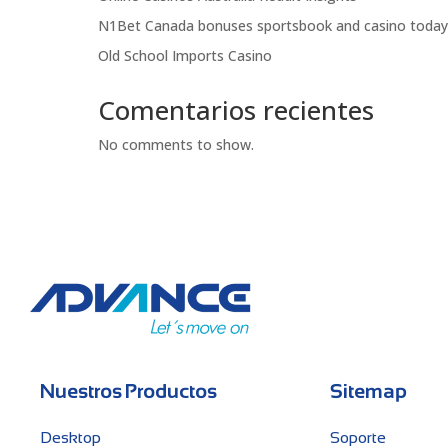
N1Bet Canada bonuses sportsbook and casino today
Old School Imports Casino
Comentarios recientes
No comments to show.
Nuestros Productos
Sitemap
Desktop
Soporte