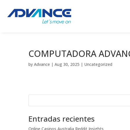
COMPUTADORA ADVANCE
by
Advance
|
Aug 30, 2025
| Uncategorized
Entradas recientes
Online Casinos Australia Reddit Insights