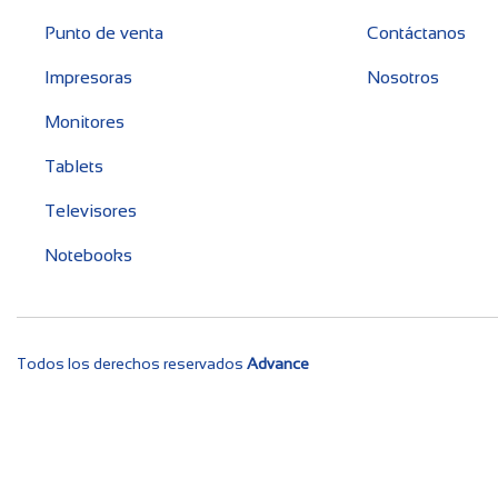
Punto de venta
Contáctanos
Impresoras
Nosotros
Monitores
Tablets
Televisores
Notebooks
Todos los derechos reservados
Advance