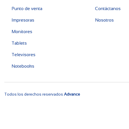
Punto de venta
Contáctanos
Impresoras
Nosotros
Monitores
Tablets
Televisores
Notebooks
Todos los derechos reservados
Advance