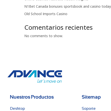
N1Bet Canada bonuses sportsbook and casino today
Old School Imports Casino
Comentarios recientes
No comments to show.
Nuestros Productos
Sitemap
Desktop
Soporte