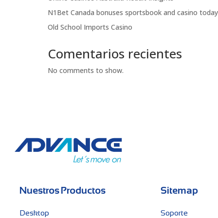
N1Bet Canada bonuses sportsbook and casino today
Old School Imports Casino
Comentarios recientes
No comments to show.
Nuestros Productos
Sitemap
Desktop
Soporte