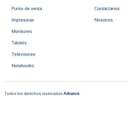
Punto de venta
Contáctanos
Impresoras
Nosotros
Monitores
Tablets
Televisores
Notebooks
Todos los derechos reservados
Advance