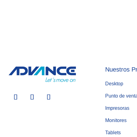
Nuestros P
Desktop
Punto de vent
Impresoras
Monitores
Tablets