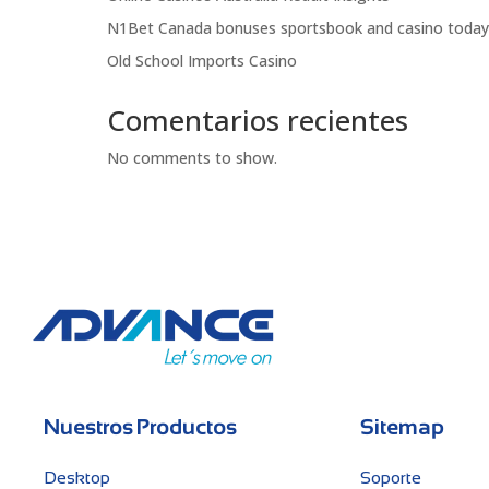
N1Bet Canada bonuses sportsbook and casino today
Old School Imports Casino
Comentarios recientes
No comments to show.
Nuestros Productos
Sitemap
Desktop
Soporte