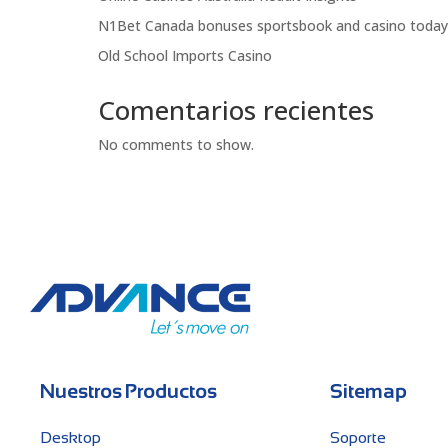
N1Bet Canada bonuses sportsbook and casino today
Old School Imports Casino
Comentarios recientes
No comments to show.
Nuestros Productos
Sitemap
Desktop
Soporte