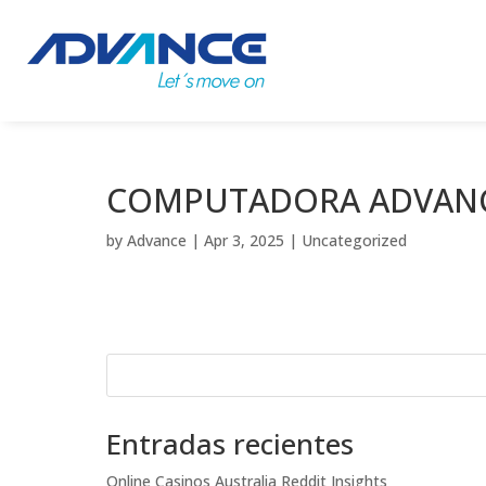
COMPUTADORA ADVANCE
by
Advance
|
Apr 3, 2025
| Uncategorized
Entradas recientes
Online Casinos Australia Reddit Insights