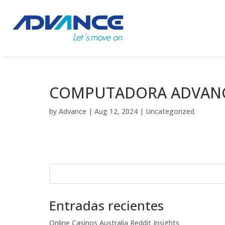
COMPUTADORA ADVANCE
by
Advance
|
Aug 12, 2024
| Uncategorized
Entradas recientes
Online Casinos Australia Reddit Insights