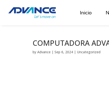
Inicio
N
COMPUTADORA ADVAN
by
Advance
|
Sep 6, 2024
| Uncategorized