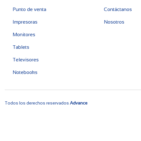
Punto de venta
Contáctanos
Impresoras
Nosotros
Monitores
Tablets
Televisores
Notebooks
Todos los derechos reservados
Advance