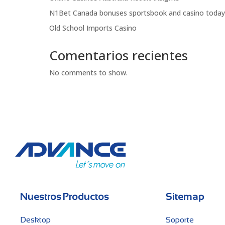
N1Bet Canada bonuses sportsbook and casino today
Old School Imports Casino
Comentarios recientes
No comments to show.
Nuestros Productos
Sitemap
Desktop
Soporte