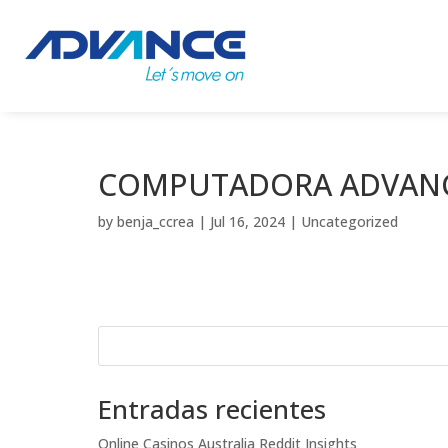
COMPUTADORA ADVANCE
by
benja_ccrea
|
Jul 16, 2024
| Uncategorized
Entradas recientes
Online Casinos Australia Reddit Insights