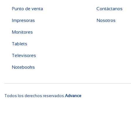
Punto de venta
Contáctanos
Impresoras
Nosotros
Monitores
Tablets
Televisores
Notebooks
Todos los derechos reservados
Advance