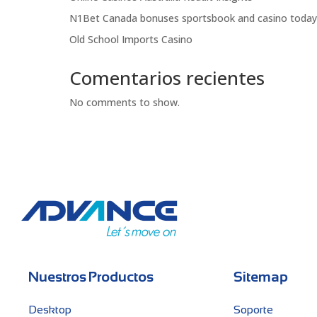
N1Bet Canada bonuses sportsbook and casino today
Old School Imports Casino
Comentarios recientes
No comments to show.
Nuestros Productos
Sitemap
Desktop
Soporte