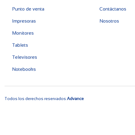
Punto de venta
Contáctanos
Impresoras
Nosotros
Monitores
Tablets
Televisores
Notebooks
Todos los derechos reservados
Advance