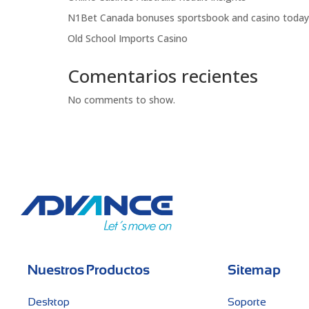
N1Bet Canada bonuses sportsbook and casino today
Old School Imports Casino
Comentarios recientes
No comments to show.
Nuestros Productos
Sitemap
Desktop
Soporte