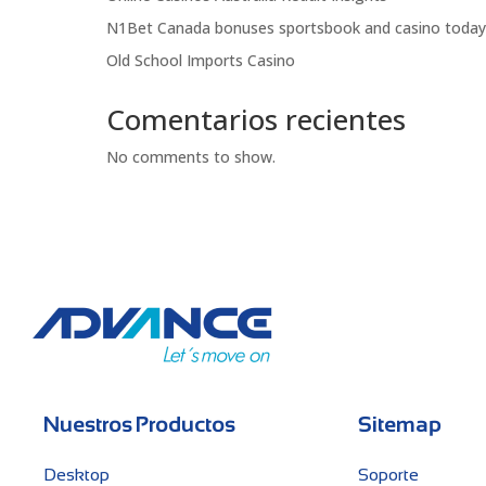
N1Bet Canada bonuses sportsbook and casino today
Old School Imports Casino
Comentarios recientes
No comments to show.
Nuestros Productos
Sitemap
Desktop
Soporte