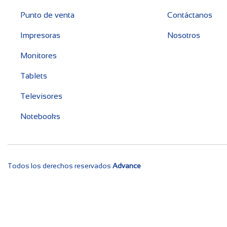
Punto de venta
Contáctanos
Impresoras
Nosotros
Monitores
Tablets
Televisores
Notebooks
Todos los derechos reservados
Advance