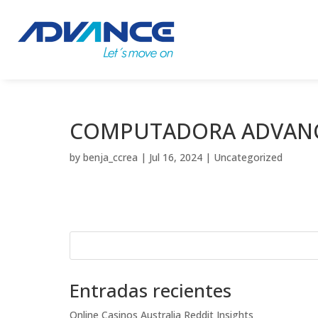
COMPUTADORA ADVANCE
by
benja_ccrea
|
Jul 16, 2024
| Uncategorized
Entradas recientes
Online Casinos Australia Reddit Insights