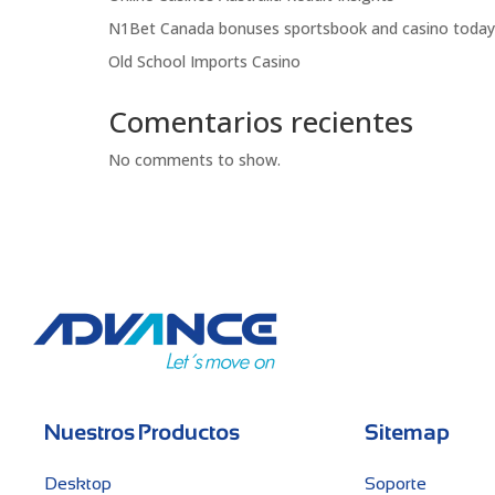
N1Bet Canada bonuses sportsbook and casino today
Old School Imports Casino
Comentarios recientes
No comments to show.
Nuestros Productos
Sitemap
Desktop
Soporte