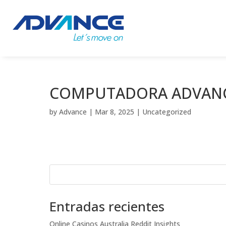
COMPUTADORA ADVANCE
by
Advance
|
Mar 8, 2025
| Uncategorized
Entradas recientes
Online Casinos Australia Reddit Insights