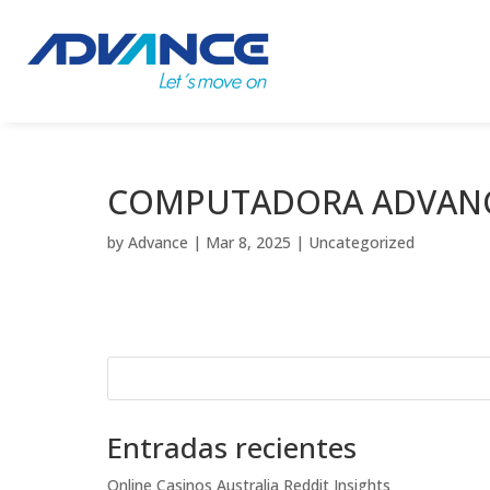
COMPUTADORA ADVANCE
by
Advance
|
Mar 8, 2025
| Uncategorized
Entradas recientes
Online Casinos Australia Reddit Insights