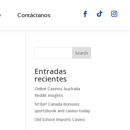
e
Contáctanos
Search
Entradas
recientes
Online Casinos Australia
Reddit Insights
N1Bet Canada bonuses
sportsbook and casino today
Old School Imports Casino