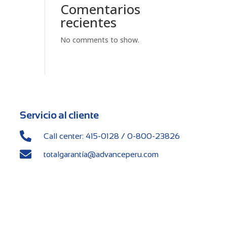
Comentarios
recientes
No comments to show.
Servicio al cliente

Call center:
415-0128
/
0-800-23826

totalgarantía@advanceperu.com