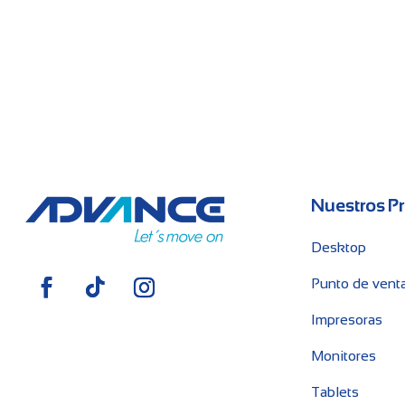
Nuestros P
Desktop
Punto de vent
Impresoras
Monitores
Tablets