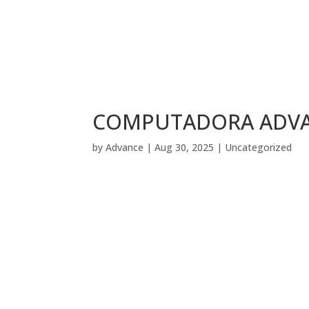
Inicio
N
COMPUTADORA ADVAN
by
Advance
|
Aug 30, 2025
| Uncategorized