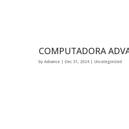
Inicio
N
COMPUTADORA ADVAN
by
Advance
|
Dec 31, 2024
| Uncategorized