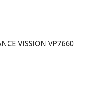
osotros
Nuestros Productos
Soport
CE VISSION VP7660