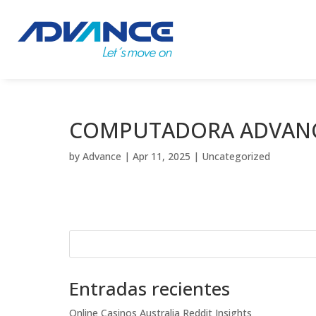
COMPUTADORA ADVANCE
by
Advance
|
Apr 11, 2025
| Uncategorized
Entradas recientes
Online Casinos Australia Reddit Insights