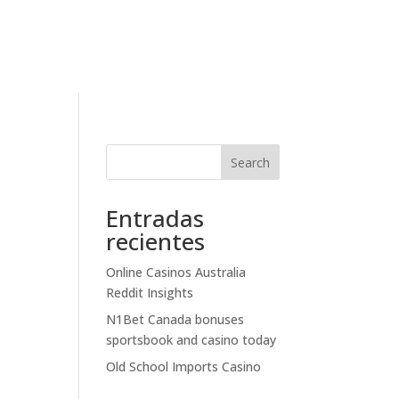
Contáctanos
Search
Entradas
recientes
Online Casinos Australia
Reddit Insights
N1Bet Canada bonuses
sportsbook and casino today
Old School Imports Casino