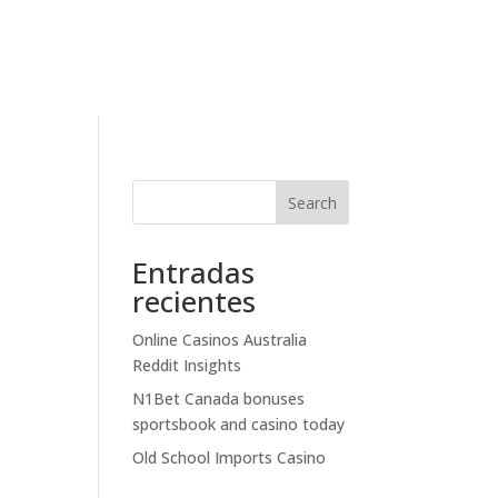
Contáctanos
Search
Entradas
recientes
Online Casinos Australia
Reddit Insights
N1Bet Canada bonuses
sportsbook and casino today
Old School Imports Casino