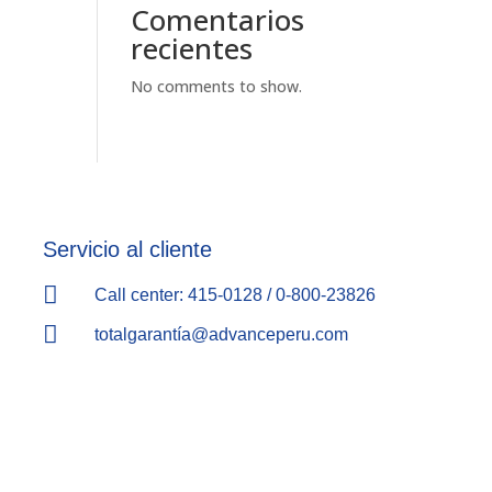
Comentarios
recientes
No comments to show.
Servicio al cliente

Call center:
415-0128
/
0-800-23826

totalgarantía@advanceperu.com