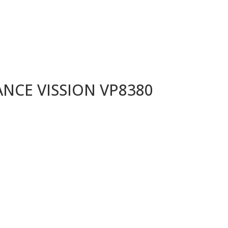
osotros
Nuestros Productos
Soporte
CE VISSION VP8380