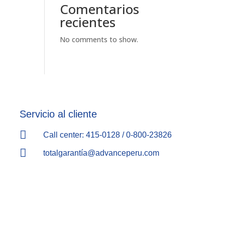
Comentarios
recientes
No comments to show.
Servicio al cliente

Call center:
415-0128
/
0-800-23826

totalgarantía@advanceperu.com