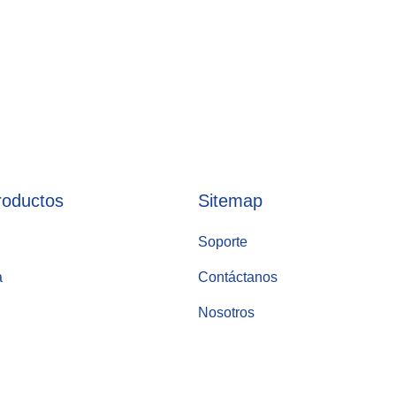
roductos
Sitemap
Soporte
a
Contáctanos
Nosotros