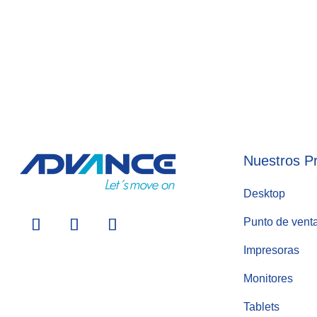
Nuestros P
Desktop
Punto de vent
Impresoras
Monitores
Tablets