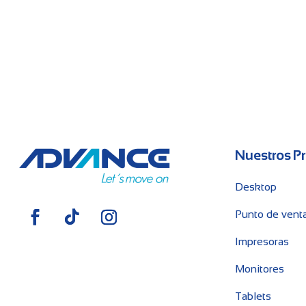
Nuestros P
Desktop
Punto de vent
Impresoras
Monitores
Tablets