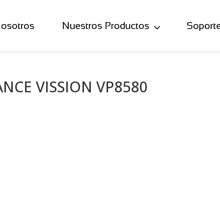
osotros
Nuestros Productos
Soport
CE VISSION VP8580