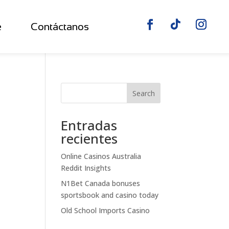
e
Contáctanos
Search
Entradas
recientes
Online Casinos Australia
Reddit Insights
N1Bet Canada bonuses
sportsbook and casino today
Old School Imports Casino