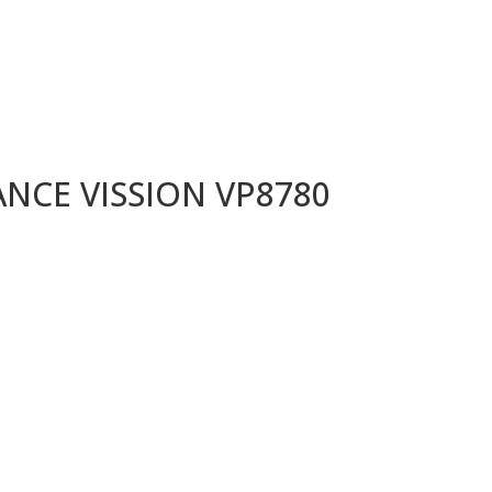
osotros
Nuestros Productos
Soporte
CE VISSION VP8780