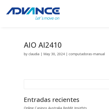
AIO AI2410
by
claudia
|
May 30, 2024
|
computadoras-manual
Entradas recientes
Online Casinos Australia Reddit Insights