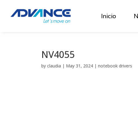
Inicio
N
NV4055
by
claudia
|
May 31, 2024
|
notebook drivers