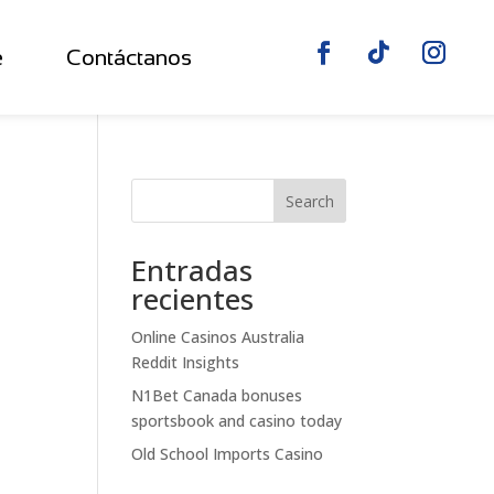
e
Contáctanos
Search
Entradas
recientes
Online Casinos Australia
Reddit Insights
N1Bet Canada bonuses
sportsbook and casino today
Old School Imports Casino