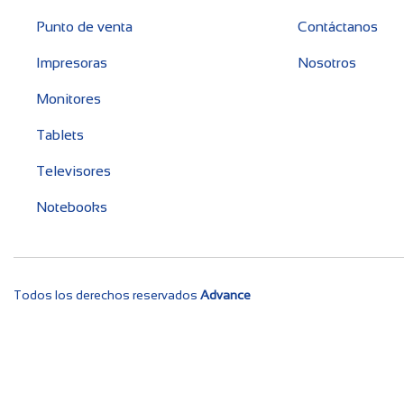
Punto de venta
Contáctanos
Impresoras
Nosotros
Monitores
Tablets
Televisores
Notebooks
Todos los derechos reservados
Advance