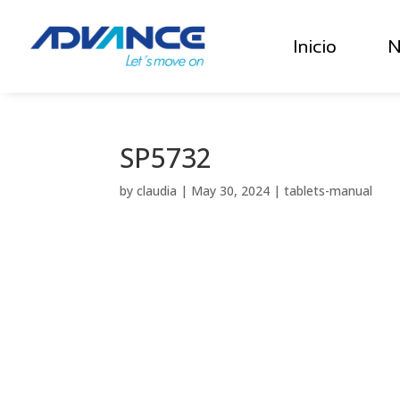
Inicio
N
SP5732
by
claudia
|
May 30, 2024
|
tablets-manual