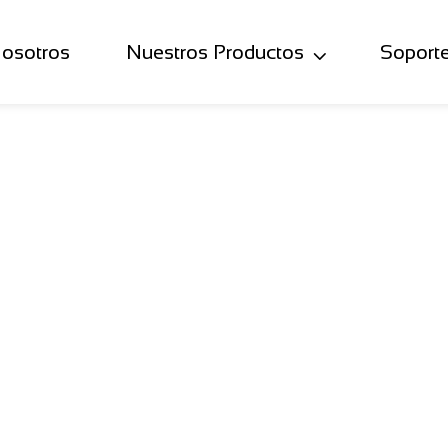
osotros
Nuestros Productos
Soport