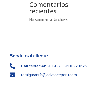
Comentarios
recientes
No comments to show.
Servicio al cliente

Call center:
415-0128
/
0-800-23826

totalgarantía@advanceperu.com