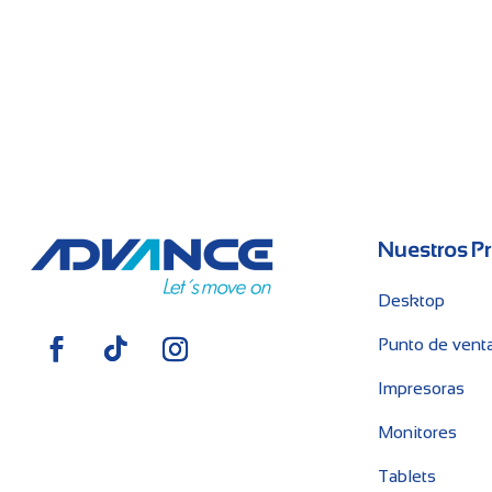
Nuestros P
Desktop
Punto de vent
Impresoras
Monitores
Tablets