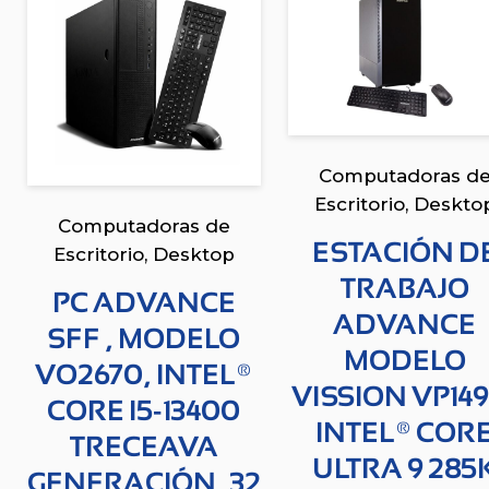
Computadoras d
Escritorio
,
Deskto
Computadoras de
ESTACIÓN D
Escritorio
,
Desktop
TRABAJO
PC ADVANCE
ADVANCE
SFF , MODELO
MODELO
VO2670, INTEL®
VISSION VP149
CORE I5-13400
INTEL® COR
TRECEAVA
ULTRA 9 285
GENERACIÓN, 32