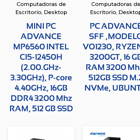
Computadoras de
Computadoras d
Escritorio
,
Desktop
Escritorio
,
Deskto
MINI PC
PC ADVANC
ADVANCE
SFF ,MODEL
MP6560 INTEL
VO1230, RYZEN
CI5-12450H
3200GT, 16 G
(2.00.GHz-
RAM 3200 Mh
3.30GHz), P-core
512GB SSD M.
4.40GHz, 16GB
NVMe, UBUN
DDR4 3200 Mhz
RAM, 512 GB SSD